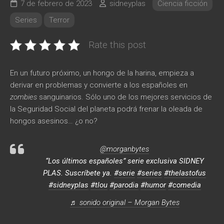
7 de febrero de 2023
sidneyplas
Ciencia ficción
Series
Terror
Rate this post
En un futuro próximo, un hongo de la harina, empieza a
derivar en problemas y convierte a los españoles en
zombies
sanguinarios. Sólo uno de los mejores servicios de
la Seguridad Social del planeta podrá frenar la oleada de
hongos asesinos… ¿o no?
@morganbytes
“Los últimos españoles” serie exclusiva SIDNEY
PLAS. Suscríbete ya.
#serie
#series
#thelastofus
#sidneyplas
#tlou
#parodia
#humor
#comedia
♬ sonido original – Morgan Bytes