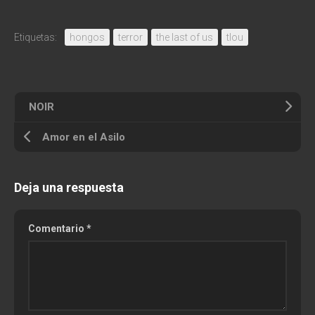
Etiquetas:
hongos
terror
the last of us
tlou
NOIR
Amor en el Asilo
Deja una respuesta
Comentario
*